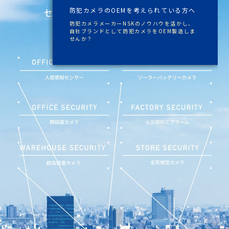
監視カメラ・セキュリティ機器の販売代理
FAQサイト 【FAQ NSK SUPPORT】 を
FAQサイト 【FAQ NSK SUPPORT】 を
防犯カメラのOEMを考えられている方へ
防犯カメラのOEMを考えられている方へ
店様を募集中！
2025年4月1日に開設しました。
2025年4月1日に開設しました。
防犯カメラメーカーNSKのノウハウを活かし、
防犯カメラメーカーNSKのノウハウを活かし、
地域の安心安全と明るい未来への課題を解決する
「業務用(IP製品)」 と 「家庭用製品(DIY)」 の
「業務用(IP製品)」 と 「家庭用製品(DIY)」 の
自社ブランドとして防犯カメラをOEM製造しま
自社ブランドとして防犯カメラをOEM製造しま
ために、
設定・操作方法のFAQや、トラブルシューティン
設定・操作方法のFAQや、トラブルシューティン
せんか？
せんか？
私たちと一緒に力を合わせて取り組んでみません
グ等を順次更新致します。
グ等を順次更新致します。
か？