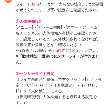
ライト
15秒
点灯します。光らない場合、3つの要因
が考えられます。以下の設定をご確認ください。
①人体検知設定
[メニュー]＞[アラーム機能]＞[スマートアラーム]
各チャンネルが人体検知が有効かご確認くださ
い。設定しているのに人体検知されてなければ、
設置位置や角度などをご確認ください。
※設置高さは地面から
3m以内
にお付けください。
※「動体検知」設定はセンサーライトが付きませ
ん。
②センサーライト設定
（ライブ画面時）映像上で右クリック＞[カメラ設
定（IPCﾊﾟﾗﾒｰﾀ）］＞［画像設定］＞［ﾃﾞｲﾅｲﾄﾓｰ
ﾄﾞ］を「人体検知」にする。
（夜間暗視時に人体検知すると点灯する設定で
す。）