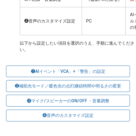
A
❹音声のカスタマイズ設定
PC
ル
の
以下から設定したい項目を選択のうえ、手順に進んでくださ
❶AIイベント「VCA」+「警告」の設定
❷補助光モード／暖色光の点灯継続時間や明るさの変更
❸マイク/スピーカーのON/OFF ・音量調整
❹音声のカスタマイズ設定