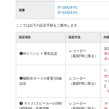
IP-S8424-FG
型番
IP-S5424-FG
設定項目
設定方法
設
レコーダー
❶AIイベント + 警告設定
車
（最新FWに限る）
赤
1
色
❷補助光モードの変更/詳細
レコーダー
ー
設定
（最新FWに限る）
2
「
❸ マイク/スピーカーのON/
レコーダー
マ
OFF制御・音量調整
（最新FWに限る）
御