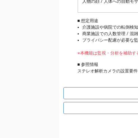
人物の顔 / 人体への自動モ
■ 想定用途
介護施設や病院での転倒検
商業施設での人数管理 / 
プライバシー配慮が必要な
※本機能は監視・分析を補助す
■ 参照情報
ステレオ解析カメラの設置要件