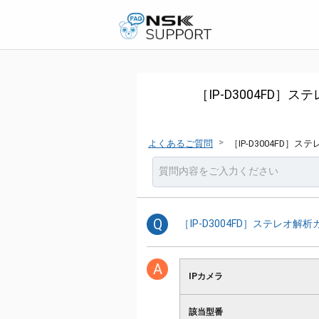
［IP-D3004F
>
よくあるご質問
［IP-D3004F
Q
［IP-D3004FD］ステレ
A
IPカメラ
該当型番