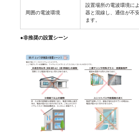
設置場所の電波環境に
周囲の電波環境
器と混線し、通信が不
ます。
●
非推奨の設置シーン