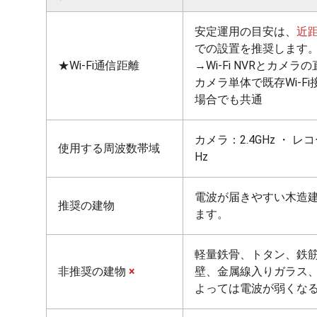
安定運用の目安は、
近
での設置を推奨します
★Wi-Fi通信距離
→Wi-Fi NVRとカメラ
カメラ単体で既存Wi-F
場合でも共通
カメラ：2.4GHz ・ レコ
使用する周波数帯域
Hz
電波が届きやすい木造
推奨の建物
ます。
軽量鉄骨、トタン、鉄
非推奨の建物
×
壁、金属線入りガラス
よっては電波が弱くな